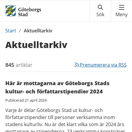
Du
Start
/
Aktuelltarkiv
är
Aktuelltarkiv
här:
845
artiklar
Prenumerera via RSS
Här är mottagarna av Göteborgs Stads
kultur- och författarstipendier 2024
Publicerad
21 april 2024
Varje år delar Göteborgs Stad ut kultur- och
författarstipendier till personer verksamma inom
stadens kulturliv. Nu är det klart vilka som är 2024 års
mottagare av stipendierna. 23 verksamma konstnärer,