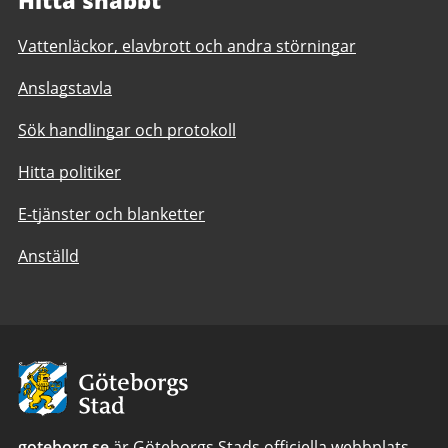
Hitta snabbt
Vattenläckor, elavbrott och andra störningar
Anslagstavla
Sök handlingar och protokoll
Hitta politiker
E-tjänster och blanketter
Anställd
Avsändare:
Göteborgs
Stad
goteborg.se
är Göteborgs Stads officiella webbplats.