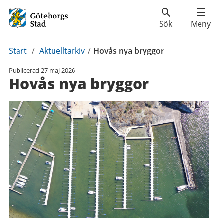
Du
Start
/
Aktuelltarkiv
/
Hovås nya bryggor
är
Publicerad
27 maj 2026
här:
Hovås nya bryggor