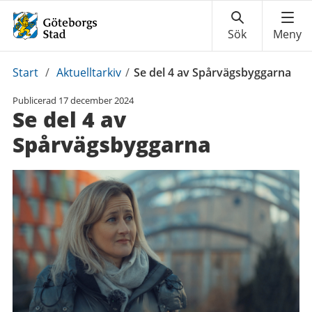
Du
Start
/
Aktuelltarkiv
/
Se del 4 av Spårvägsbyggarna
är
Publicerad
17 december 2024
här:
Se del 4 av
Spårvägsbyggarna