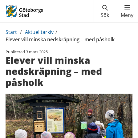
Du
Start
/
Aktuelltarkiv
/
är
Elever vill minska nedskräpning – med påsholk
här:
Publicerad
3 mars 2025
Elever vill minska
nedskräpning – med
påsholk