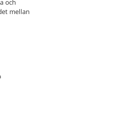
ga och
det mellan
a