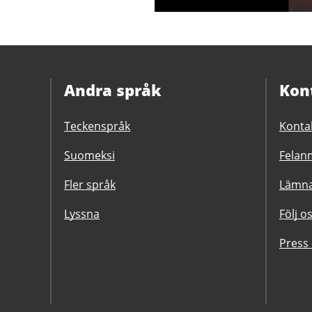
Andra språk
Kon
Teckenspråk
Konta
Suomeksi
Felanm
Fler språk
Lämna
Lyssna
Följ o
Press