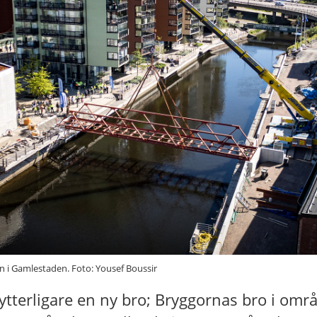
n i Gamlestaden. Foto: Yousef Boussir
ytterligare en ny bro; Bryggornas bro i omr