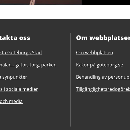
takta oss
Om webbplatse
kta Göteborgs Stad
Om webbplatsen
älan - gator, torg, parker
Kakor på goteborg.se
 synpunkter
Behandling av personupp
ss i sociala medier
Tillgänglighetsredogörel
 och media