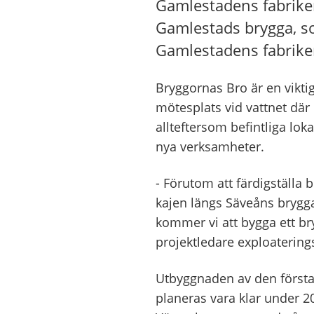
Gamlestadens fabrike
Gamlestads brygga, so
Gamlestadens fabrike
Bryggornas Bro är en vikti
mötesplats vid vattnet där
allteftersom befintliga lo
nya verksamheter.
- Förutom att färdigställa
kajen längs Säveåns brygg
kommer vi att bygga ett br
projektledare exploatering
Utbyggnaden av den första
planeras vara klar under 