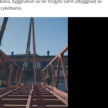
ana, byggnation av en torgyta samt utbyggnad av
 cykelbana.