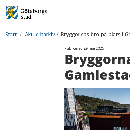
Du
Start
/
Aktuelltarkiv
/
Bryggornas bro på plats i 
är
Publicerad
29 maj 2026
här:
Bryggorna
Gamlesta