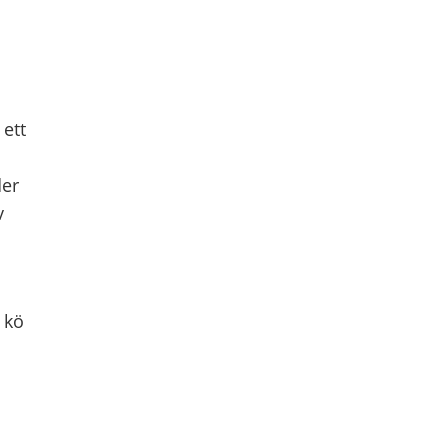
 ett
der
v
 kö