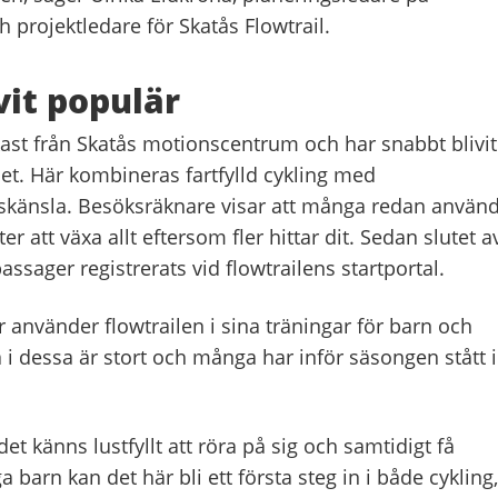
 projektledare för Skatås Flowtrail.
vit populär
kast från Skatås motionscentrum och har snabbt blivit
det. Här kombineras fartfylld cykling med
skänsla. Besöksräknare visar att många redan använ
er att växa allt eftersom fler hittar dit. Sedan slutet a
assager registrerats vid flowtrailens startportal.
 använder flowtrailen i sina träningar för barn och
ta i dessa är stort och många har inför säsongen stått i
det känns lustfyllt att röra på sig och samtidigt få
barn kan det här bli ett första steg in i både cykling,