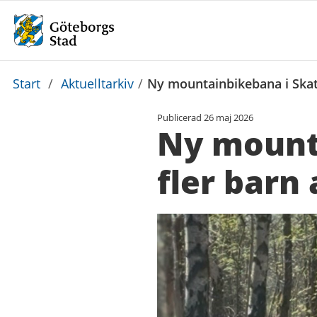
Du
Start
/
Aktuelltarkiv
/
Ny mountainbikebana i Skatå
är
Publicerad
26 maj 2026
här:
Ny mounta
fler barn 