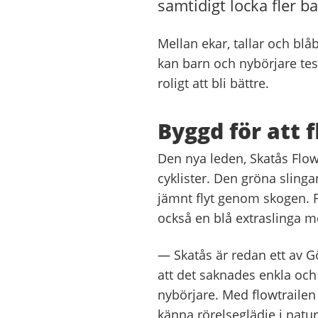
samtidigt locka fler ba
Mellan ekar, tallar och blå
kan barn och nybörjare test
roligt att bli bättre.
Byggd för att 
Den nya leden, Skatås Flow
cyklister. Den gröna sling
jämnt flyt genom skogen. 
också en blå extraslinga m
— Skatås är redan ett av 
att det saknades enkla oc
nybörjare. Med flowtrailen v
känna rörelseglädje i natu