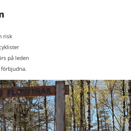
n
n risk
cyklister
örs på leden
 förbjudna.