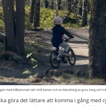
ogen med blåbärsriset tätt intill banan och en blandning av grus, berg och t
ka göra det lättare att komma i gång med c