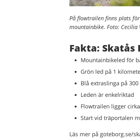
På flowtrailen finns plats fö
mountainbike. Foto: Cecili
Fakta: Skatås 
Mountainbikeled för b
Grön led på 1 kilomet
Blå extraslinga på 300
Leden är enkelriktad
Flowtrailen ligger cir
Start vid träportalen m
Läs mer på goteborg.se/ska