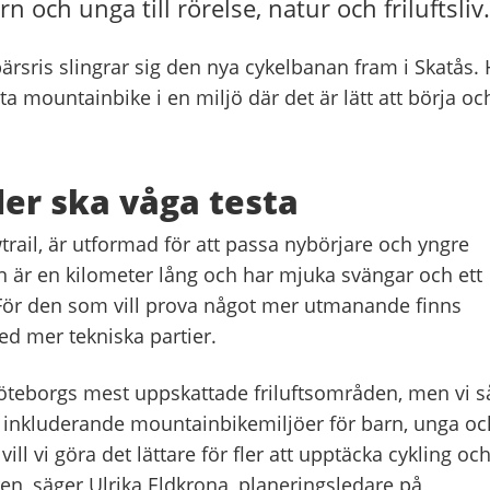
rn och unga till rörelse, natur och friluftsliv.
bärsris slingrar sig den nya cykelbanan fram i Skatås.
a mountainbike i en miljö där det är lätt att börja oc
fler ska våga testa
trail, är utformad för att passa nybörjare och yngre
an är en kilometer lång och har mjuka svängar och ett
För den som vill prova något mer utmanande finns
ed mer tekniska partier.
Göteborgs mest uppskattade friluftsområden, men vi s
h inkluderande mountainbikemiljöer för barn, unga oc
ill vi göra det lättare för fler att upptäcka cykling oc
ren, säger Ulrika Eldkrona, planeringsledare på