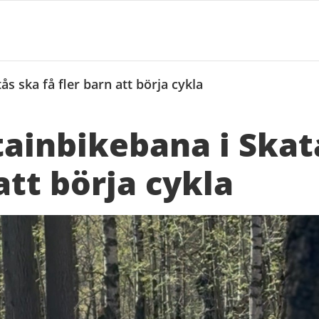
s ska få fler barn att börja cykla
inbikebana i Skatå
att börja cykla