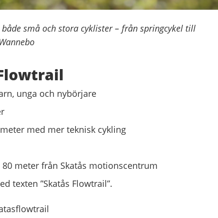
r både små och stora cyklister – från springcykel till
a Wannebo
Flowtrail
arn, unga och nybörjare
er
 meter med mer teknisk cykling
ka 80 meter från Skatås motionscentrum
ed texten ”Skatås Flowtrail”.
tasflowtrail