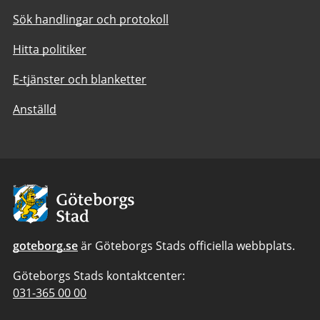
Sök handlingar och protokoll
Hitta politiker
E-tjänster och blanketter
Anställd
Avsändare:
Göteborgs
Stad
goteborg.se
är Göteborgs Stads officiella webbplats.
Göteborgs Stads kontaktcenter:
Telefonnummer
031-365 00 00
till