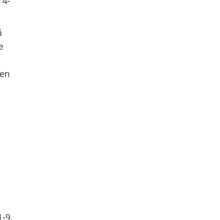
 4-
å
e
 en
-9.