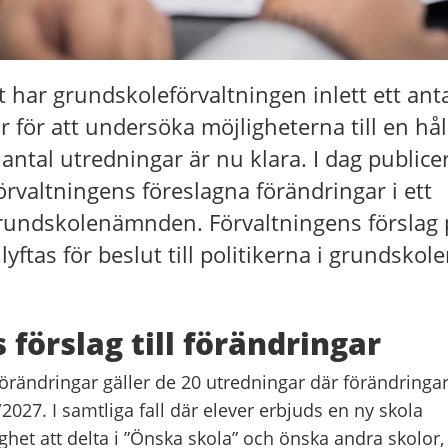
 har grundskoleförvaltningen inlett ett ant
 för att undersöka möjligheterna till en hål
t antal utredningar är nu klara. I dag public
förvaltningens föreslagna förändringar i ett
 grundskolenämnden. Förvaltningens förslag 
yftas för beslut till politikerna i grundsk
 förslag till förändringar
förändringar gäller de 20 utredningar där förändringa
/2027. I samtliga fall där elever erbjuds en ny skola
et att delta i ”Önska skola” och önska andra skolor,