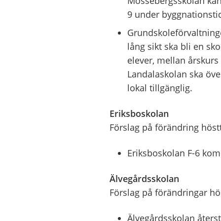
Mossebergsskolan kan u
9 under byggnationstide
Grundskoleförvaltninge
lång sikt ska bli en s
elever, mellan årskur
Landalaskolan ska över
lokal tillgänglig.
Eriksboskolan
Förslag på förändring hös
Eriksboskolan F-6 kom
Älvegårdsskolan
Förslag på förändringar h
Älvegårdsskolan åters