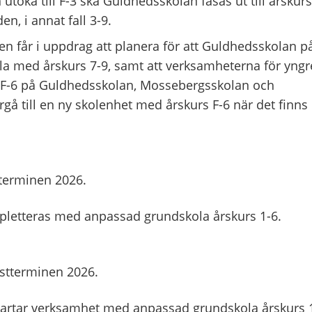
töka till F-3 ska Guldhedsskolan fasas ut till årskurs
n, i annat fall 3-9.
n får i uppdrag att planera för att Guldhedsskolan p
kola med årskurs 7-9, samt att verksamheterna för yngr
s F-6 på Guldhedsskolan, Mossebergsskolan och
gå till en ny skolenhet med årskurs F-6 när det finns
tterminen 2026.
pletteras med anpassad grundskola årskurs 1-6.
östterminen 2026.
tartar verksamhet med anpassad grundskola årskurs 1