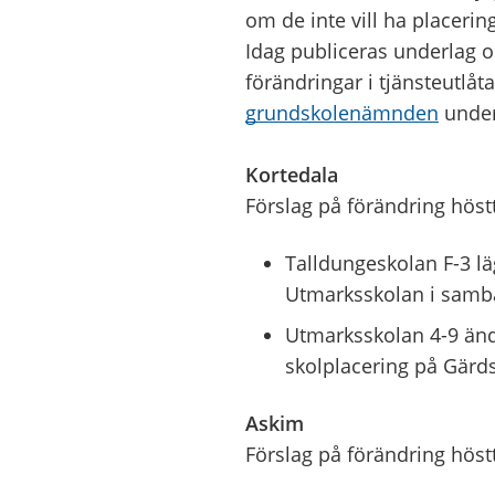
om de inte vill ha placerin
Idag publiceras underlag o
förändringar i tjänsteutlå
grundskolenämnden
under
Kortedala
Förslag på förändring hös
Talldungeskolan F-3 lä
Utmarksskolan i samb
Utmarksskolan 4-9 ändr
skolplacering på Gärd
Askim
Förslag på förändring hös