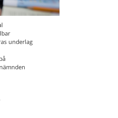
al
lbar
eras underlag
på
olenämnden
r