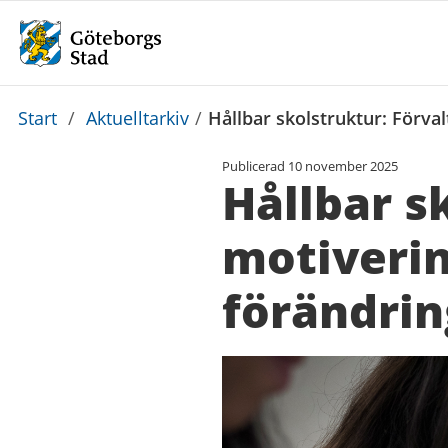
Du
Start
/
Aktuelltarkiv
/
Hållbar skolstruktur: Förval
är
Publicerad
10 november 2025
här:
Hållbar s
motiverin
förändrin