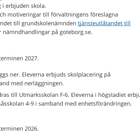
g i erbjuden skola.
ch motiveringar till förvaltningens föreslagna
tandet till grundskolenämnden
tjänsteutlåtandet till
 nämndhandlingar på goteborg.se.
tterminen 2027.
ggs ner. Eleverna erbjuds skolplacering på
and med nerläggningen.
as till Utmarksskolan F-6. Eleverna i högstadiet erbj
såsskolan 4-9 i samband med enhetsförändringen.
tterminen 2026.