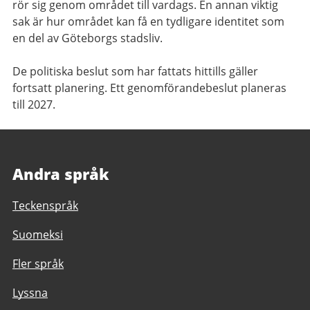
rör sig genom området till vardags. En annan viktig
sak är hur området kan få en tydligare identitet som
en del av Göteborgs stadsliv.
De politiska beslut som har fattats hittills gäller
fortsatt planering. Ett genomförandebeslut planeras
till 2027.
Andra språk
Teckenspråk
Suomeksi
Fler språk
Lyssna