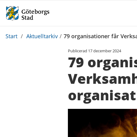
Du
Start
/
Aktuelltarkiv
/
79 organisationer får Verks
är
Publicerad
17 december 2024
här:
79 organi
Verksamh
organisat