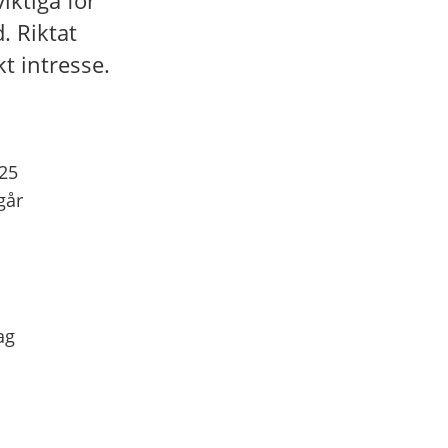
iktiga för
. Riktat
kt intresse.
025
går
ag