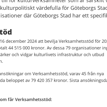
ill för kulturverksamheter som är särskilt v
kulturpolitiskt värdefulla för Göteborgs Stad
nisationer där Göteborgs Stad har ett specifi
töd
6 december 2024 att bevilja Verksamhetsstöd för 2
otalt 44 515 000 kronor. Av dessa 79 organisationer in
tärker och vidgar kulturlivets infrastruktur och utbud
m.
 ansökningar om Verksamhetsstöd, varav 45 från nya
gda beloppet av 79 420 357 kronor. Sista ansökningsd
 som får Verksamhetsstöd: