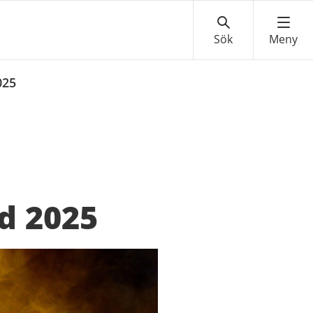
025
öd 2025